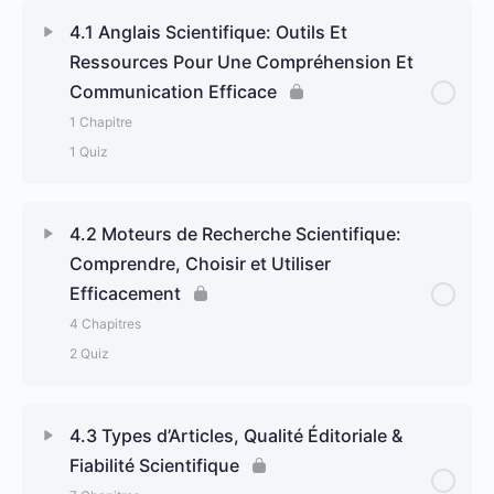
4.1 Anglais Scientifique: Outils Et
Ressources Pour Une Compréhension Et
Communication Efficace
1 Chapitre
1 Quiz
Contenu du Leçon
0% terminé
0/1 Steps
4.2 Moteurs de Recherche Scientifique:
Comprendre, Choisir et Utiliser
4.1 Anglais Scientifique: Outils Et Ressources Pour
Efficacement
Une Compréhension Et Communication Efficace
4 Chapitres
2 Quiz
Exercice Partie 4- Module 1 : Lire → Traduire →
Réécrire → Réfléchir
Contenu du Leçon
0% terminé
0/4 Steps
4.3 Types d’Articles, Qualité Éditoriale &
Fiabilité Scientifique
4.2.1 1ére partie_ Moteurs de recherche classiques