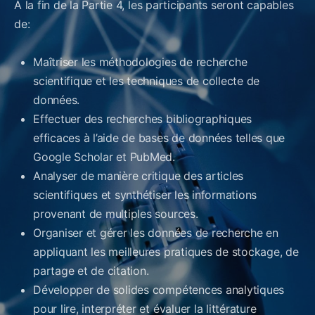
À la fin de la Partie 4, les participants seront capables
de:
Maîtriser les méthodologies de recherche
scientifique et les techniques de collecte de
données.
Effectuer des recherches bibliographiques
efficaces à l’aide de bases de données telles que
Google Scholar et PubMed.
Analyser de manière critique des articles
scientifiques et synthétiser les informations
provenant de multiples sources.
Organiser et gérer les données de recherche en
appliquant les meilleures pratiques de stockage, de
partage et de citation.
Développer de solides compétences analytiques
pour lire, interpréter et évaluer la littérature