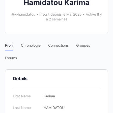
Hamidatou Karima
@k-hamidatou
•
Inscrit depuis le Mai 2025
•
Active Il y
a 2 semaines
Profil
Chronologie
Connections
Groupes
Forums
Details
First Name
Karima
Last Name
HAMIDATOU